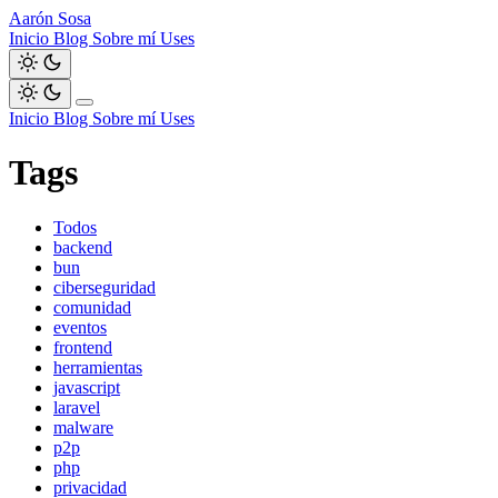
Aarón Sosa
Inicio
Blog
Sobre mí
Uses
Inicio
Blog
Sobre mí
Uses
Tags
Todos
backend
bun
ciberseguridad
comunidad
eventos
frontend
herramientas
javascript
laravel
malware
p2p
php
privacidad