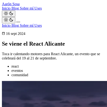
Aarón Sosa
Inicio
Blog
Sobre mí
Uses
Inicio
Blog
Sobre mí
Uses
16 sept 2024
Se viene el React Alicante
Toca ir calentando motores para React Alicante, un evento que se
celebrará del 19 al 21 de septiembre.
react
eventos
comunidad