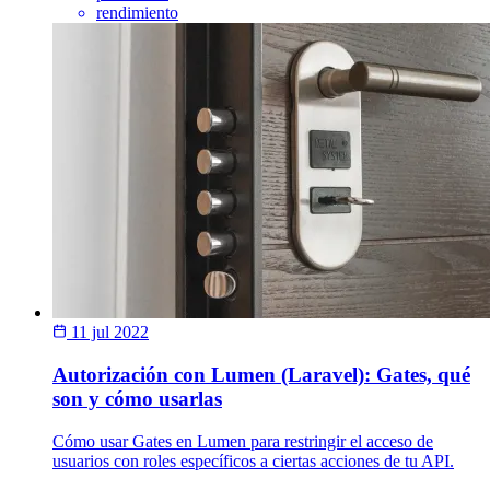
rendimiento
11 jul 2022
Autorización con Lumen (Laravel): Gates, qué
son y cómo usarlas
Cómo usar Gates en Lumen para restringir el acceso de
usuarios con roles específicos a ciertas acciones de tu API.