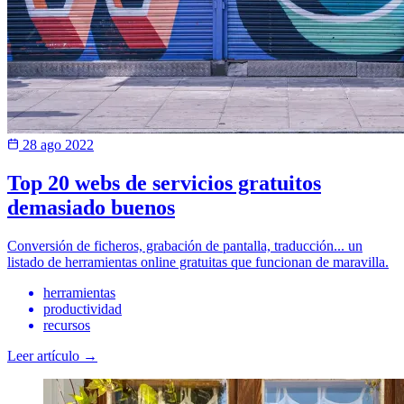
28 ago 2022
Top 20 webs de servicios gratuitos
demasiado buenos
Conversión de ficheros, grabación de pantalla, traducción... un
listado de herramientas online gratuitas que funcionan de maravilla.
herramientas
productividad
recursos
Leer artículo →